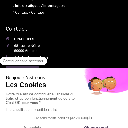
Infos pratiques / Informaçoes
Contact / Contato
Contact
DINA LOPES
68, rue Le Nôtre
80000
Amiens
Afficher le téléphone
Me contacter
©2020 DINA LOPES - Psychologue clinicienne Amiens
Plan du site
Mentions légales
Création et référencement du site par Simplébo
Ce site a été créé grâce à
Psychologues.fr