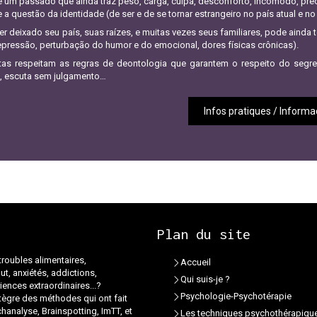
 um passado que ainda traz peso, carga, culpa, desconforto, incômodo, pr
 a questão da identidade (de ser e de se tornar estrangeiro no país atual e no
ter deixado seu país, suas raízes, e muitas vezes seus familiares, pode ainda 
epressão, perturbação do humor e do emocional, dores físicas crônicas).
tas respeitam as regras de deontologia que garantem o respeito do segred
, escuta sem julgamento…
Infos pratiques / Inform
Plan du site
troubles alimentaires,
Accueil
ut, anxiétés, addictions,
Qui suis-je ?
ences extraordinaires...?
Psychologie-Psychotérapie
tègre des méthodes qui ont fait
chanalyse, Brainspotting, ImTT, et
Les techniques psychothérapiqu