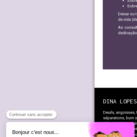
Sobre
Sobre
Deixar ou 
de vida (d
As consul
dedicação
DINA LOPES
Deuils, angoisses, 
séparations, burn o
dépressions, expéri
Mon approche
in
leurs preuves : Psy