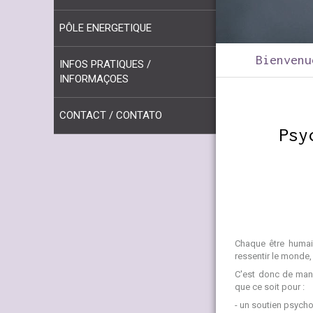
PÔLE ENERGETIQUE
Bienvenu
INFOS PRATIQUES /
INFORMAÇOES
CONTACT / CONTATO
Psy
Chaque être humain
ressentir le monde,
C'est donc de mani
que ce soit pour :
- un soutien psycho