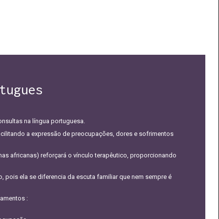
tugues
onsultas na língua portuguesa.
acilitando a expressão de preocupações, dores e sofrimentos
umas africanas) reforçará o vínculo terapêutico, proporcionando
no, pois ela se diferencia da escuta familiar que nem sempre é
namentos :