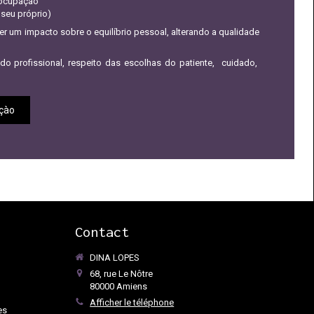
eocupação
 seu próprio)
ter um impacto sobre o equilíbrio pessoal, alterando a qualidade
o profissional, respeito das escolhas do patiente, cuidado,
açào
Contact
DINA LOPES
68, rue Le Nôtre
80000
Amiens
Afficher le téléphone
es