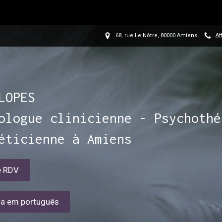
68, rue Le Nôtre, 80000 Amiens
Af
LOPES
ologue clinicienne - Psychothé
éticienne à Amiens
e RDV
ta em português