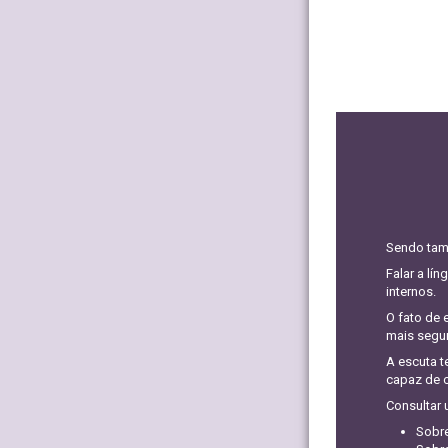
Sendo tamb
Falar a lí
internos.
O fato de 
mais segur
A escuta t
capaz de c
Consultar 
Sobre