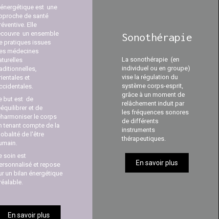
'énergétique est une
pproche de santé
réventive. Elle
ecouvre un ensemble
Sonothérapie
e pratiques issues
es médecines
La sonothérapie (en
aturelles
individuel ou en groupe)
raditionnelles,
vise la régulation du
rientales et
système corps-esprit,
ccidentales.
grâce à un moment de
e but est de
relâchement induit par
ééquilibrer et de
les fréquences sonores
éharmoniser le corps
de différents
n tenant compte de la
instruments
lobalité de l'être
thérapeutiques.
umain.
e soin est
En savoir plus
ersonnalisé et repose
ur un bilan énergétique
réalable.
En savoir plus