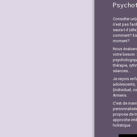
Psycho
Consulter un
n'est pas faci
saura-t-il (ell
comment? Est
moment?
Nous évaluer
votre besoin 
psychologiqu
thérapie, ryt
séances...
Je reçois enf
adolescents, 
(individuel, c
Amiens.
C'est de mani
personnalisée
propose de tra
approche inté
holistique.