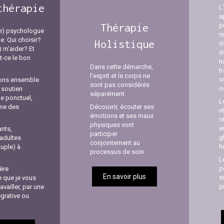
thérapie
L
a
Thérapie
p
(e) psychologue
r
le: Qui choisir?
Holistique
d
e) m'aider? Et
d
-ce le bon
n
Dans cette démarche,
t
l'esprit et le corps ne
o
ons ensemble
sont pas considérés
o
: soutien
séparément.
e ponctuel,
L
hme des
Découvrir, écouter ses
r
émotions et ses maux
r
physiques vont
e
ants,
participer
g
adultes
conjointement au
h
ouple) à
processus de soin.
L
p
ère
En savoir plus
s
 que je vous
p
vailler, par une
grative ou