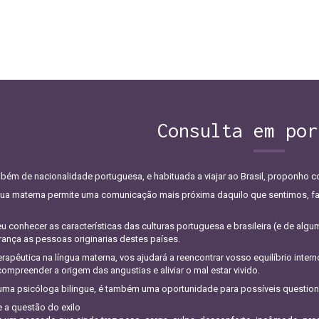
Consulta em por
ém de nacionalidade portuguesa, e habituada a viajar ao Brasil, proponho c
ngua materna permite uma comunicação mais próxima daquilo que sentimos, f
eu conhecer as características das culturas portuguesa e brasileira (e de alg
ança as pessoas originarias destes países.
erapêutica na língua materna, vos ajudará a reencontrar vosso equilíbrio inter
ompreender a origem das angustias e aliviar o mal estar vivido.
uma psicóloga bilingue, é também uma oportunidade para possíveis questio
 a questão do exilo